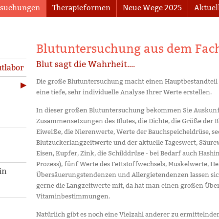
rsuchungen
Therapieformen
Neue Wege 2025
Aktuel
Blutuntersuchung aus dem Fach
Blut sagt die Wahrheit....
tlabor
Die große Blutuntersuchung macht einen Hauptbestandteil i
eine tiefe, sehr individuelle Analyse Ihrer Werte erstellen.
In dieser großen Blutuntersuchung bekommen Sie Auskunf
Zusammensetzungen des Blutes, die Dichte, die Größe der 
Eiweiße, die Nierenwerte, Werte der Bauchspeicheldrüse, sec
Blutzuckerlangzeitwerte und der aktuelle Tageswert, Säurew
Eisen, Kupfer, Zink, die Schilddrüse - bei Bedarf auch Has
Prozess), fünf Werte des Fettstoffwechsels, Muskelwerte, H
in
Übersäuerungstendenzen und Allergietendenzen lassen sich
gerne die Langzeitwerte mit, da hat man einen großen Über
Vitaminbestimmungen.
Natürlich gibt es noch eine Vielzahl anderer zu ermittelnder