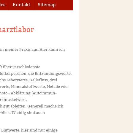
les
Kontakt
Sitemap
arztlabor
n meiner Praxis aus. Hier kann ich
t über verschiedenste
Blutkörperchen, die Entzündungswerte,
hs Leberwerte, Gallefluss, drei
erte, Mineralstoffwerte, Metalle wie
himoto - Abklärung (Autoimmun-
erzmuskelwert,
 gut ableiten. Generell mache ich
blick. Wichtig sind auch
 Blutwerte, hier sind nur einige